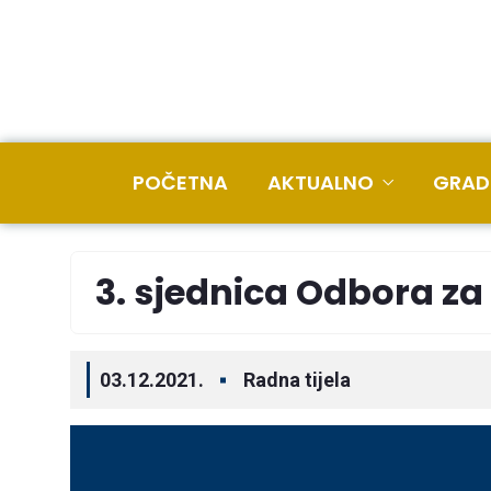
POČETNA
AKTUALNO
GRAD
3. sjednica Odbora z
03.12.2021.
Radna tijela