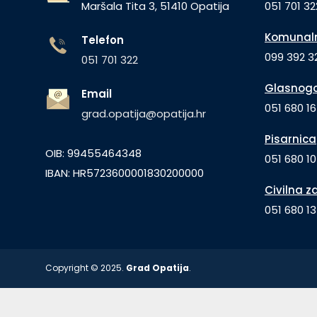
Maršala Tita 3, 51410 Opatija
051 701 32
Komunaln
Telefon
099 392 32
051 701 322
Glasnogo
Email
051 680 1
grad.opatija@opatija.hr
Pisarnica
OIB: 99455464348
051 680 10
IBAN: HR5723600001830200000
Civilna z
051 680 1
Copyright © 2025.
Grad Opatija
.