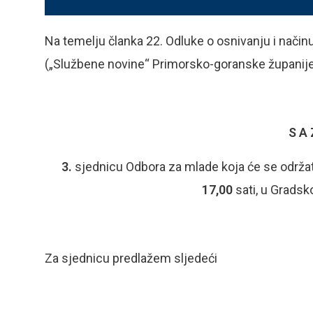
Na temelju članka 22. Odluke o osnivanju i načinu
(„Službene novine“ Primorsko-goranske županije
S A 
3.
sjednicu Odbora za mlade koja će se održa
17,00
sati, u Gradsk
Za sjednicu predlažem sljedeći