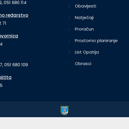
2, 051 680 114
Obavijesti
o redarstvo
Natječaji
 71
Proračun
vornica
Prostorno planiranje
64
List Opatija
Obrasci
7, 051 680 109
aštita
35