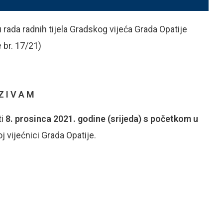
 rada radnih tijela Gradskog vijeća Grada Opatije
 br. 17/21)
Z I V A M
ti
8. prosinca 2021. godine (srijeda) s početkom u
oj vijećnici Grada Opatije.