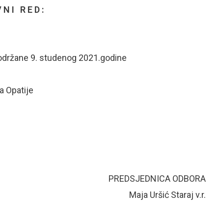
 N I R E D :
a održane 9. studenog 2021.godine
a Opatije
PREDSJEDNICA ODBORA
Maja Uršić Staraj v.r.