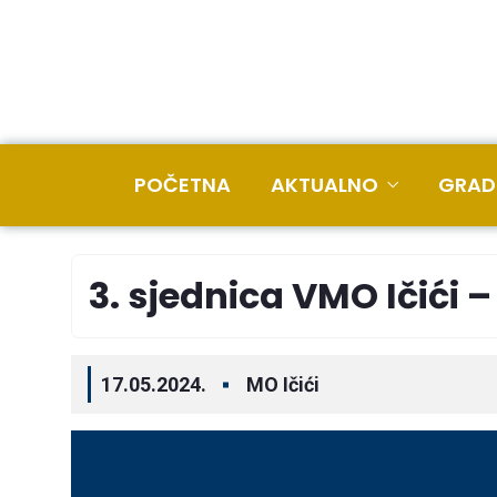
POČETNA
AKTUALNO
GRAD
3. sjednica VMO Ičići –
17.05.2024.
MO Ičići