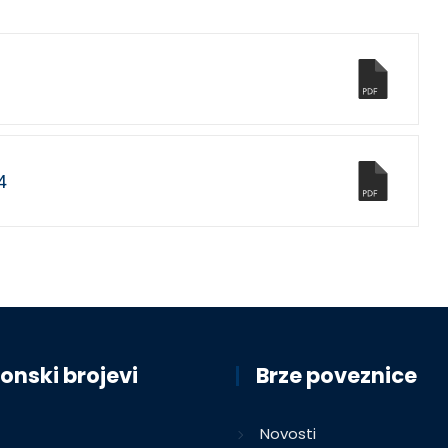
4
onski brojevi
Brze poveznice
Novosti