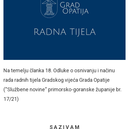
Na temelju članka 18. Odluke o osnivanju i načinu
rada radnih tijela Gradskog vijeća Grada Opatije
(“Službene novine“ primorsko-goranske županije br.
17/21)
S A Z I V A M