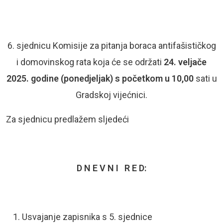
6. sjednicu Komisije za pitanja boraca antifašističkog
i domovinskog rata koja će se održati
24. veljače
2025. godine (ponedjeljak) s početkom u 10,00
sati u
Gradskoj vijećnici.
Za sjednicu predlažem sljedeći
D N E V N I R E D:
Usvajanje zapisnika s 5. sjednice