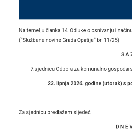
Na temelju članka 14. Odluke o osnivanju i načinu
(“Službene novine Grada Opatije“ br. 11/25)
S A 
7.sjednicu Odbora za komunalno gospodarstv
23. lipnja 2026. godine (utorak) s
Za sjednicu predlažem sljedeći
D N E V