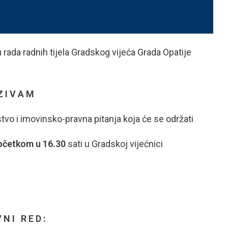
 rada radnih tijela Gradskog vijeća Grada Opatije
Z I V A M
o i imovinsko-pravna pitanja koja će se održati
 početkom u 16.30
sati u Gradskoj vijećnici
 N I R E D :