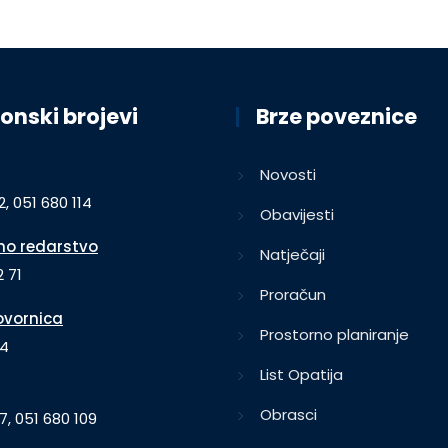
onski brojevi
Brze poveznice
Novosti
2, 051 680 114
Obavijesti
o redarstvo
Natječaji
 71
Proračun
vornica
Prostorno planiranje
64
List Opatija
Obrasci
7, 051 680 109