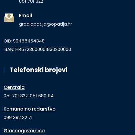
051 701 322
Email
grad.opatija@opatija.hr
OIB: 99455464348
IBAN: HR5723600001830200000
Telefonski brojevi
Centrala
051 701 322, 051 680 114
Komunalno redarstvo
099 392 32 71
Glasnogovornica