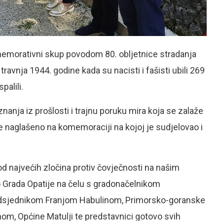
emorativni skup povodom 80. obljetnice stradanja
travnja 1944. godine kada su nacisti i fašisti ubili 269
palili.
nanja iz prošlosti i trajnu poruku mira koja se zalaže
je naglašeno na komemoraciji na kojoj je sudjelovao i
d najvećih zločina protiv čovječnosti na našim
o Grada Opatije na čelu s gradonačelnikom
dsjednikom Franjom Habulinom, Primorsko-goranske
, Općine Matulji te predstavnici gotovo svih