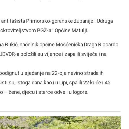
 i antifašista Primorsko-goranske županije i Udruga
 pokroviteljstvom PGŽ-a i Općine Matulji.
ina Đukić, načelnik općine Mošćenička Draga Riccardo
DVDR-a položili su vijence i zapalili svijeće i na
odignut u sjećanje na 22-oje nevino stradalih
i su, istoga dana kao i u Lipi, spalili 22 kuće i 45
 – žene, djecu i starce odveli u logore.