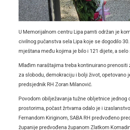
U Memorijalnom centru Lipa pamti održan je kom
civilnog pučanstva sela Lipa koje se dogodilo 30. 
mještana među kojima je bilo i 121 dijete, a selo s
Mlađim naraštajima treba kontinuirano prenositi z
za slobodu, demokraciju i bolji život, opetovano 
predsjednik RH Zoran Milanović.
Povodom obilježavanja tužne obljetnice jednog o
prostorima, počast žrtvama odalo je i izaslanstv
Fernandom Kiriginom, SABA RH predvođeno pre
županije predvođena županom Zlatkom Komadinom