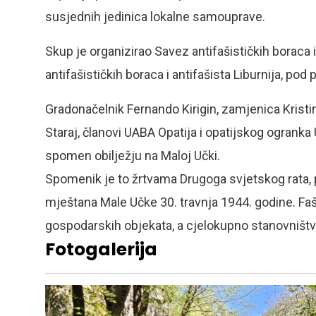
susjednih jedinica lokalne samouprave.
Skup je organizirao Savez antifašističkih boraca
antifašističkih boraca i antifašista Liburnija, pod
Gradonačelnik Fernando Kirigin, zamjenica Krist
Staraj, članovi UABA Opatija i opatijskog ogranka U
spomen obilježju na Maloj Učki.
Spomenik je to žrtvama Drugoga svjetskog rata, p
mještana Male Učke 30. travnja 1944. godine. Fašist
gospodarskih objekata, a cjelokupno stanovništvo
Fotogalerija