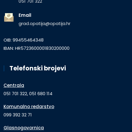
051 701 322
Email
grad.opatija@opatija.hr
OIB: 99455464348
IBAN: HR5723600001830200000
Telefonski brojevi
Centrala
051 701 322, 051 680 114
Komunalno redarstvo
099 392 32 71
Glasnogovornica