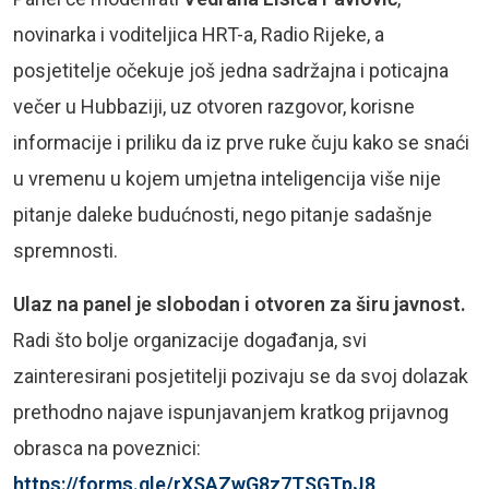
novinarka i voditeljica HRT-a, Radio Rijeke, a
posjetitelje očekuje još jedna sadržajna i poticajna
večer u Hubbaziji, uz otvoren razgovor, korisne
informacije i priliku da iz prve ruke čuju kako se snaći
u vremenu u kojem umjetna inteligencija više nije
pitanje daleke budućnosti, nego pitanje sadašnje
spremnosti.
Ulaz na panel je slobodan i otvoren za širu javnost.
Radi što bolje organizacije događanja, svi
zainteresirani posjetitelji pozivaju se da svoj dolazak
prethodno najave ispunjavanjem kratkog prijavnog
obrasca na poveznici:
https://forms.gle/rXSAZwG8z7TSGTpJ8
.