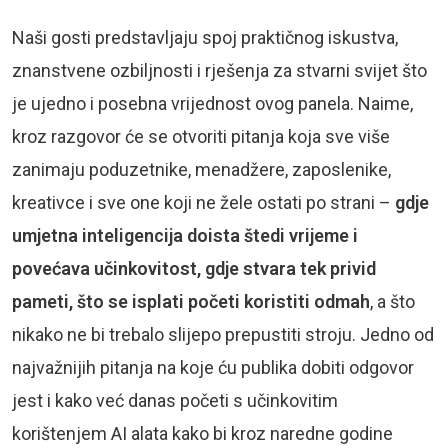
Naši gosti predstavljaju spoj praktičnog iskustva,
znanstvene ozbiljnosti i rješenja za stvarni svijet što
je ujedno i posebna vrijednost ovog panela. Naime,
kroz razgovor će se otvoriti pitanja koja sve više
zanimaju poduzetnike, menadžere, zaposlenike,
kreativce i sve one koji ne žele ostati po strani –
gdje
umjetna inteligencija doista štedi vrijeme i
povećava učinkovitost, gdje stvara tek privid
pameti, što se isplati početi koristiti odmah
, a što
nikako ne bi trebalo slijepo prepustiti stroju. Jedno od
najvažnijih pitanja na koje ću publika dobiti odgovor
jest i kako već danas početi s učinkovitim
korištenjem AI alata kako bi kroz naredne godine