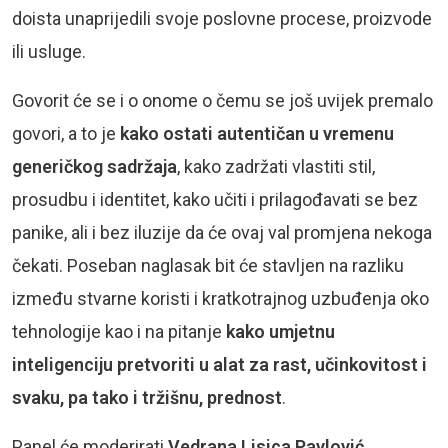
doista unaprijedili svoje poslovne procese, proizvode
ili usluge.
Govorit će se i o onome o čemu se još uvijek premalo
govori, a to je
kako ostati autentičan u vremenu
generičkog sadržaja
, kako zadržati vlastiti stil,
prosudbu i identitet, kako učiti i prilagođavati se bez
panike, ali i bez iluzije da će ovaj val promjena nekoga
čekati. Poseban naglasak bit će stavljen na razliku
između stvarne koristi i kratkotrajnog uzbuđenja oko
tehnologije kao i na pitanje
kako umjetnu
inteligenciju pretvoriti u alat za rast, učinkovitost i
svaku, pa tako i tržišnu, prednost
.
Panel će moderirati
Vedrana Lisica Pavlović
,