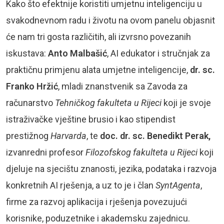
Kako što efektnije koristiti umjetnu inteligenciju u
svakodnevnom radu i životu na ovom panelu objasnit
će nam tri gosta različitih, ali izvrsno povezanih
iskustava:
Anto Malbašić
, AI edukator i stručnjak za
praktičnu primjenu alata umjetne inteligencije,
dr. sc.
Franko Hržić
, mladi znanstvenik sa Zavoda za
računarstvo
Tehničkog fakulteta u Rijeci
koji je svoje
istraživačke vještine brusio i kao stipendist
prestižnog
Harvarda
, te
doc. dr. sc. Benedikt Perak,
izvanredni profesor
Filozofskog fakulteta u Rijeci
koji
djeluje na sjecištu znanosti, jezika, podataka i razvoja
konkretnih AI rješenja, a uz to je i član
SyntAgenta
,
firme za razvoj aplikacija i rješenja povezujući
korisnike, poduzetnike i akademsku zajednicu.