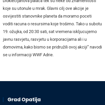
Dioklecijanova palaca tek su neke od znamenitosti
koje su utonule u mrak. Glavni cilj ove akcije je
osvijestiti stanovnike planeta da moramo poceti
voditi racuna o resursima koje trošimo. Tako u subotu
19. ožujka, od 20:30 sati, sat vremena iskljucujemo
javnu rasvjetu, rasvjetu u korporacijama ali i u
domovima, kako bismo se pridružili ovoj akciji“ navodi
se u informaciji WWF Adrie.
Grad Opatija