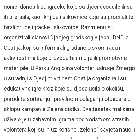
nonici donosili su igracke koje su djeci dosadile ili su
ih prerasla, kao i knjige i slikovnice koje su procitali te
birali druge igracke i slikovnice. Razmjenu su
organizirali clanovi Djecjeg gradskog vijeca i DND-a
Opatija, koji su informirali gradane o svom radu i
aktivnostima koje provode te im dijelili promotivne
materijale. U Parku Angiolina volonteri udruge Žmergo
u suradnji s Djecjim vrticem Opatija organizirali su
edukativne igre kroz koje su djeca ucila o okolišu,
prirodi te sortiranju i pravilnom odlaganju otpada, a u
sklopu kampanje Zelena cistka. Dvadesetak mališana
uživalo je u zabavnim igrama pod vodstvom stranih
volontera koji su ih uz korisne „zelene“ savjeta naucili