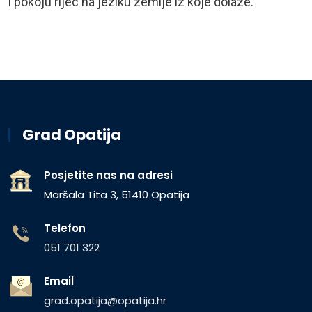
i pokoju rijec na jeziku zemlje iz koje dolaze.
Grad Opatija
Posjetite nas na adresi
Maršala Tita 3, 51410 Opatija
Telefon
051 701 322
Email
grad.opatija@opatija.hr