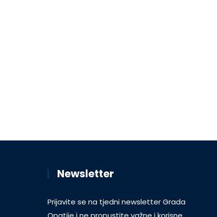
Newsletter
Prijavite se na tjedni newsletter Grada
Opatije i ne propustite važne i korisne