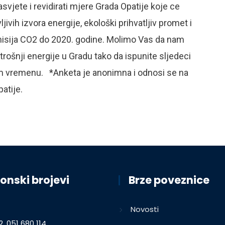
svjete i revidirati mjere Grada Opatije koje ce
ivih izvora energije, ekološki prihvatljiv promet i
emisija CO2 do 2020. godine. Molimo Vas da nam
ošnji energije u Gradu tako da ispunite sljedeci
em vremenu. *Anketa je anonimna i odnosi se na
atije.
onski brojevi
Brze poveznice
Novosti
2, 051 680 114