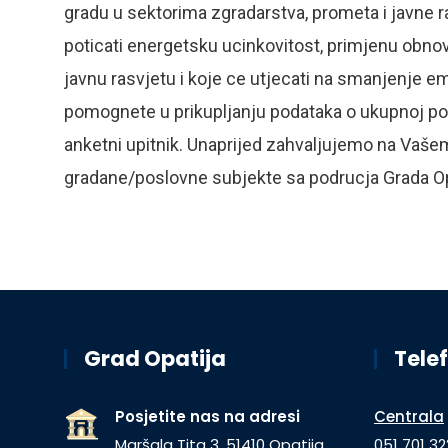
gradu u sektorima zgradarstva, prometa i javne ra
poticati energetsku ucinkovitost, primjenu obnovlj
javnu rasvjetu i koje ce utjecati na smanjenje 
pomognete u prikupljanju podataka o ukupnoj potr
anketni upitnik. Unaprijed zahvaljujemo na Vaš
gradane/poslovne subjekte sa podrucja Grada Op
Grad Opatija
Telef
Posjetite nas na adresi
Centrala
Maršala Tita 3, 51410 Opatija
051 701 32