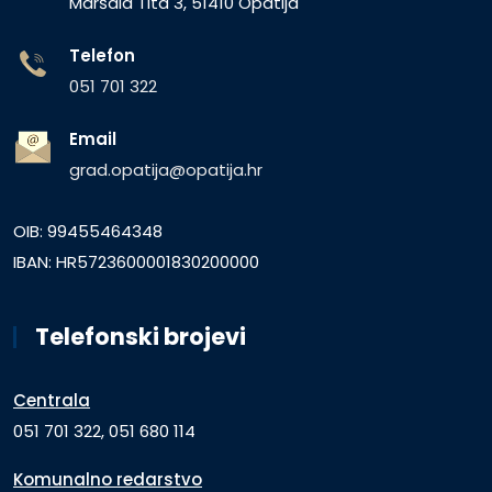
Maršala Tita 3, 51410 Opatija
Telefon
051 701 322
Email
grad.opatija@opatija.hr
OIB: 99455464348
IBAN: HR5723600001830200000
Telefonski brojevi
Centrala
051 701 322, 051 680 114
Komunalno redarstvo