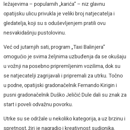
ležajevima – popularnih „karića“ – niz glavnu
opatijsku ulicu privukla je veliki broj natjecatelja i
gledatelja, koji su s oduševljenjem pratili ovu
nesvakidašnju pustolovinu.
Već od jutarnjih sati, program „Taxi Balinjera“
omogućio je svima željnima uzbuđenja da se okušaju
u vožnji na posebno pripremljenim vozilima, dok su
se natjecatelji zagrijavali i pripremali za utrku. Točno
u podne, opatijski gradonačelnik Fernando Kirigin i
pusni gradonačelnik Duško Jeličić Dule dali su znak za
start i poveli odvažnu povorku.
Utrke su se održale u nekoliko kategorija, a uz brzinu i
spretnost, žiri je nagradio i kreativnost sudionika.