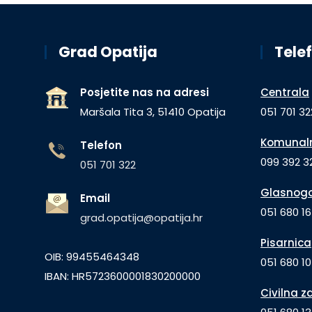
Grad Opatija
Telef
Posjetite nas na adresi
Centrala
Maršala Tita 3, 51410 Opatija
051 701 32
Komunaln
Telefon
099 392 32
051 701 322
Glasnogo
Email
051 680 1
grad.opatija@opatija.hr
Pisarnica
OIB: 99455464348
051 680 10
IBAN: HR5723600001830200000
Civilna z