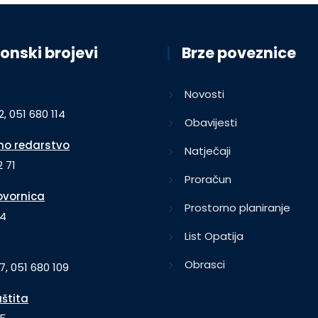
onski brojevi
Brze poveznice
Novosti
2, 051 680 114
Obavijesti
o redarstvo
Natječaji
 71
Proračun
vornica
Prostorno planiranje
64
List Opatija
Obrasci
7, 051 680 109
aštita