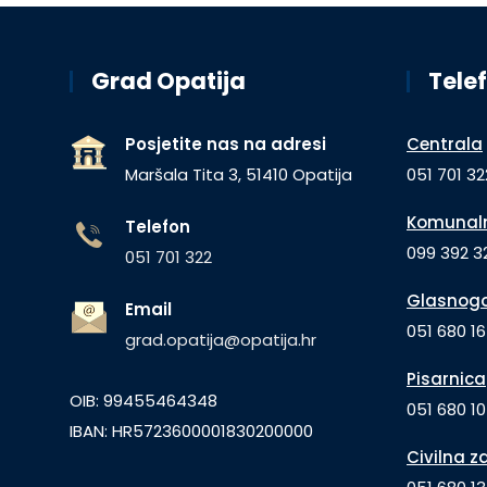
Grad Opatija
Telef
Posjetite nas na adresi
Centrala
Maršala Tita 3, 51410 Opatija
051 701 32
Komunaln
Telefon
099 392 32
051 701 322
Glasnogo
Email
051 680 1
grad.opatija@opatija.hr
Pisarnica
OIB: 99455464348
051 680 10
IBAN: HR5723600001830200000
Civilna z