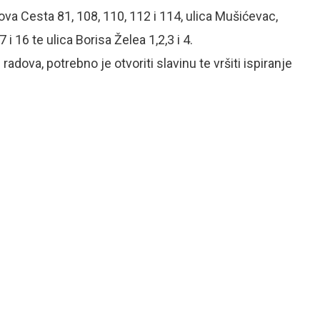
ova Cesta 81, 108, 110, 112 i 114, ulica Mušićevac,
 i 16 te ulica Borisa Želea 1,2,3 i 4.
ova, potrebno je otvoriti slavinu te vršiti ispiranje