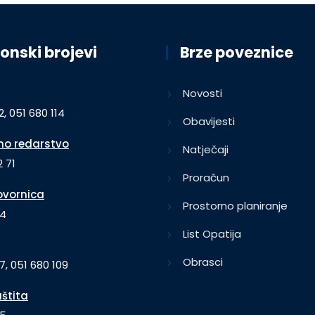
onski brojevi
Brze poveznice
Novosti
2, 051 680 114
Obavijesti
o redarstvo
Natječaji
 71
Proračun
vornica
Prostorno planiranje
64
List Opatija
Obrasci
7, 051 680 109
aštita