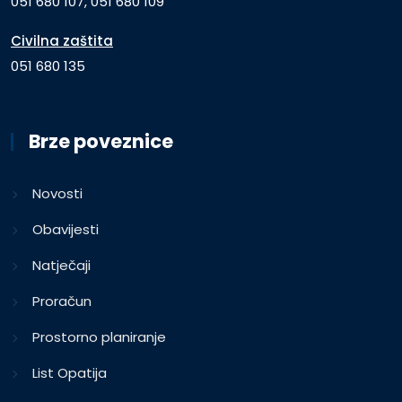
051 680 107, 051 680 109
Civilna zaštita
051 680 135
Brze poveznice
Novosti
Obavijesti
Natječaji
Proračun
Prostorno planiranje
List Opatija