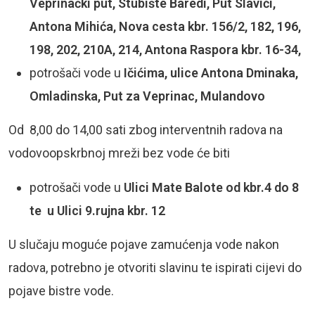
Veprinački put, Stubište Baredi, Put Slavići,
Antona Mihića, Nova cesta kbr. 156/2, 182, 196,
198, 202, 210A, 214, Antona Raspora kbr. 16-34,
potrošači vode u
Ičićima, ulice Antona Dminaka,
Omladinska, Put za Veprinac, Mulandovo
Od 8,00 do 14,00 sati zbog interventnih radova na
vodovoopskrbnoj mreži bez vode će biti
potrošači vode u
U
lici Mate Balote od kbr.4 do 8
te u Ulici 9.rujna kbr. 12
U slučaju moguće pojave zamućenja vode nakon
radova, potrebno je otvoriti slavinu te ispirati cijevi do
pojave bistre vode.