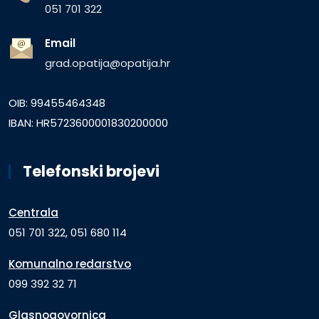
051 701 322
Email
grad.opatija@opatija.hr
OIB: 99455464348
IBAN: HR5723600001830200000
Telefonski brojevi
Centrala
051 701 322, 051 680 114
Komunalno redarstvo
099 392 32 71
Glasnogovornica