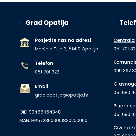
Grad Opatija
Telef
Posjetite nas na adresi
Centrala
Maršala Tita 3, 51410 Opatija
051 701 32
Komunaln
Telefon
099 392 32
051 701 322
Glasnogo
Email
051 680 1
grad.opatija@opatija.hr
Pisarnica
OIB: 99455464348
051 680 10
IBAN: HR5723600001830200000
Civilna z