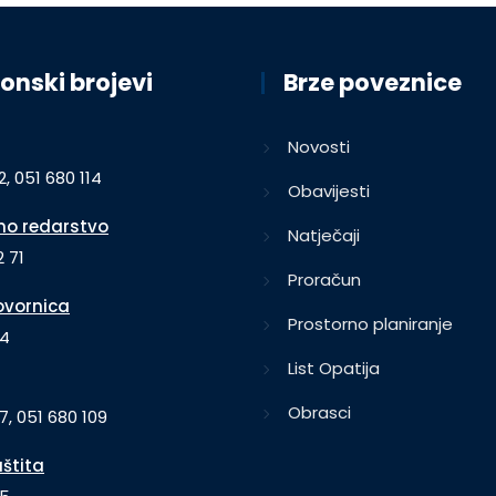
onski brojevi
Brze poveznice
Novosti
2, 051 680 114
Obavijesti
o redarstvo
Natječaji
 71
Proračun
vornica
Prostorno planiranje
64
List Opatija
Obrasci
7, 051 680 109
aštita