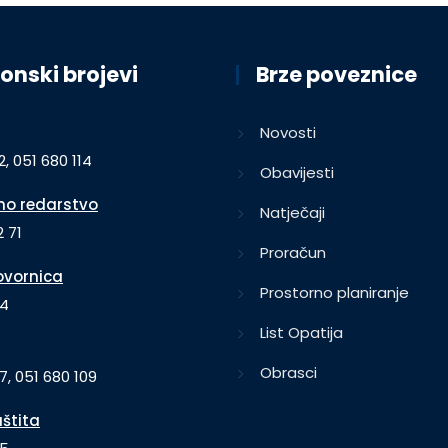
onski brojevi
Brze poveznice
Novosti
2, 051 680 114
Obavijesti
o redarstvo
Natječaji
 71
Proračun
vornica
Prostorno planiranje
64
List Opatija
Obrasci
7, 051 680 109
aštita