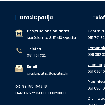
Grad Opatija
Telef
Posjetite nas na adresi
Centrala
Maršala Tita 3, 51410 Opatija
051 701 32
Komunaln
Telefon
099 392 32
051 701 322
Glasnogo
Email
051 680 1
grad.opatija@opatija.hr
Pisarnica
OIB: 99455464348
051 680 10
IBAN: HR5723600001830200000
Civilna z