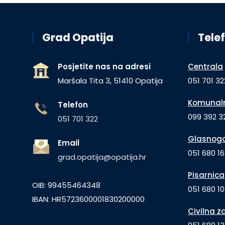
Grad Opatija
Telef
Posjetite nas na adresi
Centrala
Maršala Tita 3, 51410 Opatija
051 701 32
Komunaln
Telefon
099 392 32
051 701 322
Glasnogo
Email
051 680 1
grad.opatija@opatija.hr
Pisarnica
OIB: 99455464348
051 680 10
IBAN: HR5723600001830200000
Civilna z