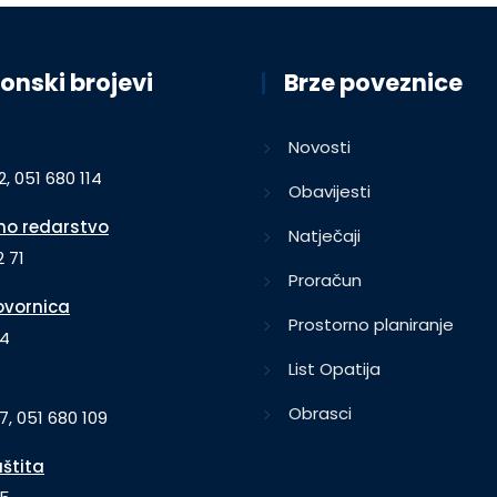
onski brojevi
Brze poveznice
Novosti
2, 051 680 114
Obavijesti
o redarstvo
Natječaji
 71
Proračun
vornica
Prostorno planiranje
64
List Opatija
Obrasci
7, 051 680 109
aštita