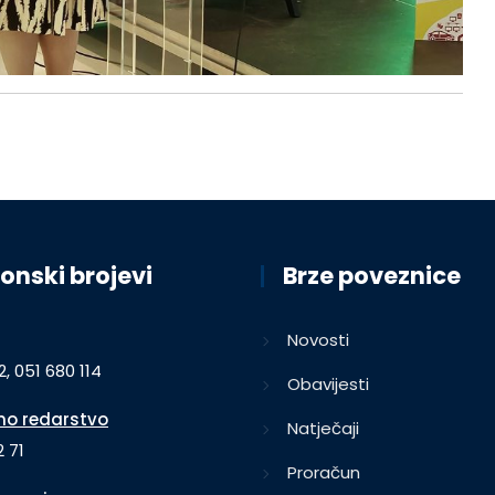
onski brojevi
Brze poveznice
Novosti
2, 051 680 114
Obavijesti
o redarstvo
Natječaji
 71
Proračun