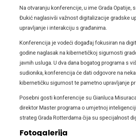
Na otvaranju konferencije, u ime Grada Opatije, 
Đukić naglasivši važnost digitalizacije gradske 
upravljanje i interakciju s građanima.
Konferencija je vodeći događaj fokusiran na digit
godine naglasak na kibernetičkoj sigurnosti grado
javnih usluga. U dva dana bogatog programa s viš
sudionika, konferencija će dati odgovore na neka 
kibernetičku sigurnost te pametno upravljanje 
Posebni gosti konferencije su Gianluca Misuraca 
direktor Master programa o umjetnoj inteligenciji
strateg Grada Rotterdama čija su specijalnost digit
Fotogalerija