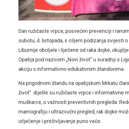
Dan ružičaste vrpce, posvećen prevenciji i ranom
subotu, 4. listopada, s ciljem podizanja svijesti 
Liburnije oboljele i liječene od raka dojke, oku
Opatija pod nazivom „Novi život“ u suradnji s Li
akciju s informativno-edukativnim štandovima.
Na prigodnom štandu na opatijskom Mrkatu člani
život” dijelile su ružičaste vrpce i informativne ma
muškarce, o važnosti preventivnih pregleda. Re
mamografiju i ultrazvučni pregled, rak dojke mož
izlječenje i preživljavanje puno veće.