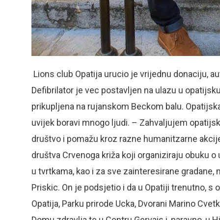
Lions club Opatija urucio je vrijednu donaciju, aut
Defibrilator je vec postavljen na ulazu u opatijsku
prikupljena na rujanskom Beckom balu. Opatijska
uvijek boravi mnogo ljudi. – Zahvaljujem opatijsk
društvo i pomažu kroz razne humanitzarne akcije.
društva Crvenoga križa koji organiziraju obuku o
u tvrtkama, kao i za sve zainteresirane gradane, 
Priskic. On je podsjetio i da u Opatiji trenutno,
Opatija, Parku prirode Ucka, Dvorani Marino Cvet
Domu zdravlja te u Centru Gervais i, naravno, u