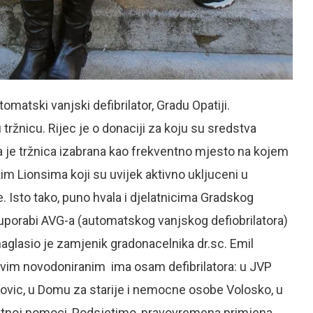
omatski vanjski defibrilator, Gradu Opatiji.
 tržnicu. Rijec je o donaciji za koju su sredstva
 je tržnica izabrana kao frekventno mjesto na kojem
im Lionsima koji su uvijek aktivno ukljuceni u
 Isto tako, puno hvala i djelatnicima Gradskog
 uporabi AVG-a (automatskog vanjskog defiobrilatora)
naglasio je zamjenik gradonacelnika dr.sc. Emil
 s ovim novodoniranim ima osam defibrilatora: u JVP
kovic, u Domu za starije i nemocne osobe Volosko, u
 Hitnoj pomoci, Podsjetimo, pravovremena primjena