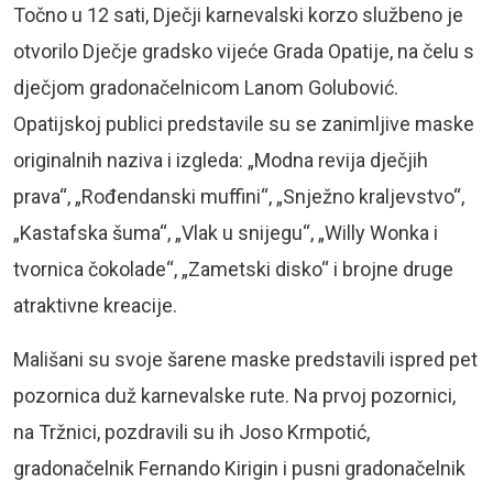
Točno u 12 sati, Dječji karnevalski korzo službeno je
otvorilo Dječje gradsko vijeće Grada Opatije, na čelu s
dječjom gradonačelnicom Lanom Golubović.
Opatijskoj publici predstavile su se zanimljive maske
originalnih naziva i izgleda: „Modna revija dječjih
prava“, „Rođendanski muffini“, „Snježno kraljevstvo“,
„Kastafska šuma“, „Vlak u snijegu“, „Willy Wonka i
tvornica čokolade“, „Zametski disko“ i brojne druge
atraktivne kreacije.
Mališani su svoje šarene maske predstavili ispred pet
pozornica duž karnevalske rute. Na prvoj pozornici,
na Tržnici, pozdravili su ih Joso Krmpotić,
gradonačelnik Fernando Kirigin i pusni gradonačelnik