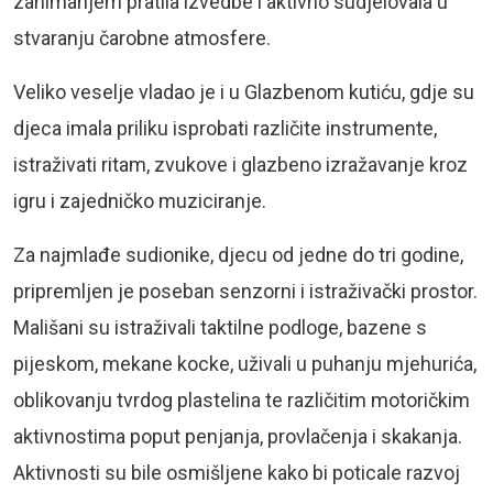
zanimanjem pratila izvedbe i aktivno sudjelovala u
stvaranju čarobne atmosfere.
Veliko veselje vladao je i u Glazbenom kutiću, gdje su
djeca imala priliku isprobati različite instrumente,
istraživati ritam, zvukove i glazbeno izražavanje kroz
igru i zajedničko muziciranje.
Za najmlađe sudionike, djecu od jedne do tri godine,
pripremljen je poseban senzorni i istraživački prostor.
Mališani su istraživali taktilne podloge, bazene s
pijeskom, mekane kocke, uživali u puhanju mjehurića,
oblikovanju tvrdog plastelina te različitim motoričkim
aktivnostima poput penjanja, provlačenja i skakanja.
Aktivnosti su bile osmišljene kako bi poticale razvoj