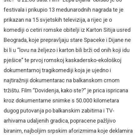
festivala i prikupio 13 medunarodnih nagrada te je
prikazan na 15 svjetskih televizija, a rijec je o
komediji o cetiri romske obitelji iz Karton Sitija usred
Beograda, koje prepravljaju stare Spaceke i Dijane ne
bi li u “lovu na željezo i karton bili brži od onih koji idu
pješice” te prvoj romskoj kaskadersko-ekološkoj
dokumentarnoj tragikomediji koja je ujedno i
najtiražniji dokumentarac na balkanskom crnom
tržištu. Film “Dovidenja, kako ste?” je prica ispricana
kroz dokumentarne snimke s 50.000 kilometara
dugog putovanja po balkanskim zabitima i TV-
arhivama udaljenih gradica, popracene pažljivo
biranim, najboljim srpskim aforizmima koje deklamira