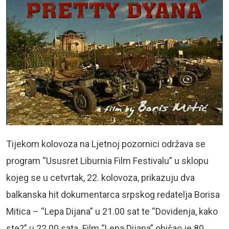
Tijekom kolovoza na Ljetnoj pozornici održava se
program “Ususret Liburnia Film Festivalu” u sklopu
kojeg se u cetvrtak, 22. kolovoza, prikazuju dva
balkanska hit dokumentarca srpskog redatelja Borisa
Mitica – “Lepa Dijana” u 21.00 sat te “Dovidenja, kako
ste?” u 22.00 sata. Film “Lepa Dijana” obišao je 80