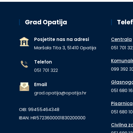
Grad Opatija
Telef
Posjetite nas na adresi
Centrala
Maršala Tita 3, 51410 Opatija
051 701 32
Komunaln
Telefon
099 392 32
051 701 322
Glasnogo
Email
051 680 1
grad.opatija@opatija.hr
Pisarnica
OIB: 99455464348
051 680 10
IBAN: HR5723600001830200000
Civilna z