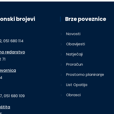
onski brojevi
Brze poveznice
Novosti
2, 051 680 114
Obavijesti
o redarstvo
Natječaji
 71
Proračun
vornica
Prostorno planiranje
64
List Opatija
Obrasci
7, 051 680 109
aštita