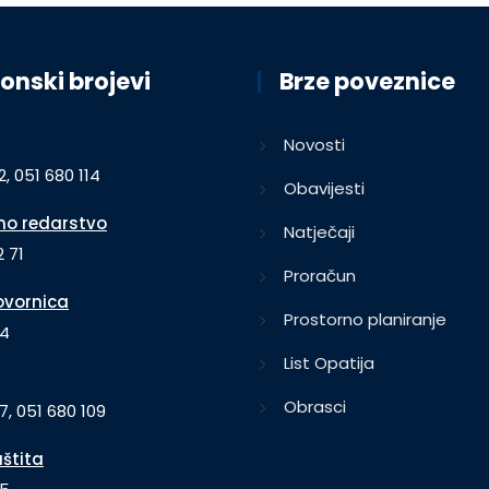
onski brojevi
Brze poveznice
Novosti
2, 051 680 114
Obavijesti
o redarstvo
Natječaji
 71
Proračun
vornica
Prostorno planiranje
64
List Opatija
Obrasci
7, 051 680 109
aštita