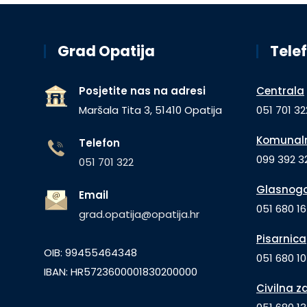
Grad Opatija
Telef
Posjetite nas na adresi
Centrala
Maršala Tita 3, 51410 Opatija
051 701 32
Komunaln
Telefon
099 392 32
051 701 322
Glasnogo
Email
051 680 1
grad.opatija@opatija.hr
Pisarnica
OIB: 99455464348
051 680 10
IBAN: HR5723600001830200000
Civilna z