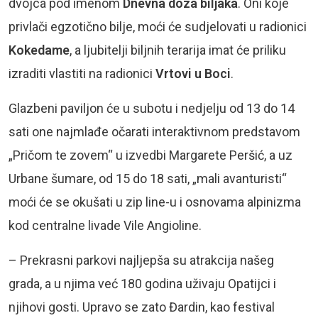
dvojca pod imenom
Dnevna doza biljaka
. Oni koje
privlači egzotično bilje, moći će sudjelovati u radionici
Kokedame
, a ljubitelji biljnih terarija imat će priliku
izraditi vlastiti na radionici
Vrtovi u Boci
.
Glazbeni paviljon će u subotu i nedjelju od 13 do 14
sati one najmlađe očarati interaktivnom predstavom
„Pričom te zovem“ u izvedbi Margarete Peršić, a uz
Urbane šumare, od 15 do 18 sati, „mali avanturisti“
moći će se okušati u zip line-u i osnovama alpinizma
kod centralne livade Vile Angioline.
– Prekrasni parkovi najljepša su atrakcija našeg
grada, a u njima već 180 godina uživaju Opatijci i
njihovi gosti. Upravo se zato Đardin, kao festival