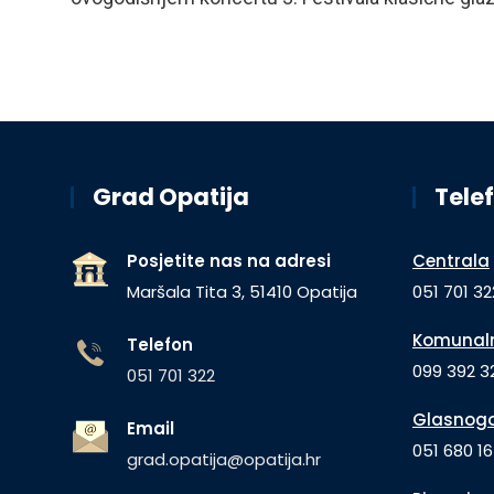
Grad Opatija
Telef
Posjetite nas na adresi
Centrala
Maršala Tita 3, 51410 Opatija
051 701 32
Komunaln
Telefon
099 392 32
051 701 322
Glasnogo
Email
051 680 1
grad.opatija@opatija.hr