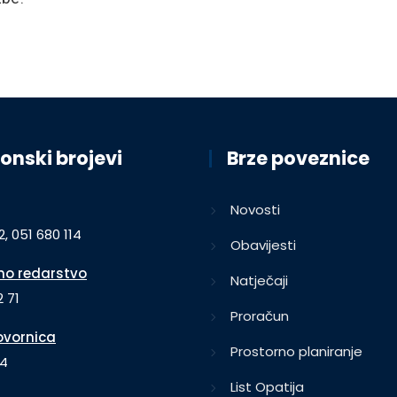
onski brojevi
Brze poveznice
Novosti
2, 051 680 114
Obavijesti
o redarstvo
Natječaji
 71
Proračun
vornica
Prostorno planiranje
64
List Opatija