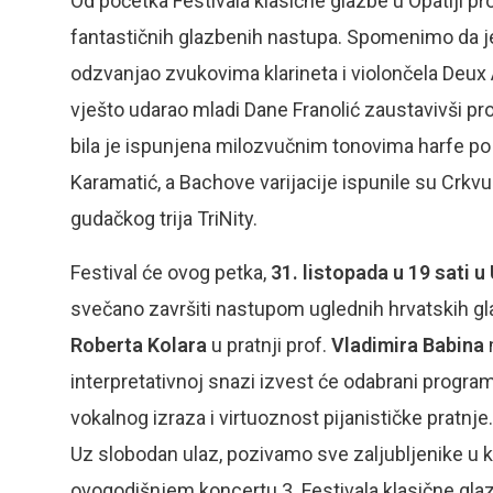
Od početka Festivala klasične glazbe u Opatiji pr
fantastičnih glazbenih nastupa. Spomenimo da je
odzvanjao zvukovima klarineta i violončela Deux 
vješto udarao mladi Dane Franolić zaustavivši prol
bila je ispunjena milozvučnim tonovima harfe po 
Karamatić, a Bachove varijacije ispunile su Crkv
gudačkog trija TriNity.
Festival će ovog petka,
31. listopada u 19 sati 
svečano završiti nastupom uglednih hrvatskih gl
Roberta Kolara
u pratnji prof.
Vladimira Babina
n
interpretativnoj snazi izvest će odabrani program 
vokalnog izraza i virtuoznost pijanističke pratnje.
Uz slobodan ulaz, pozivamo sve zaljubljenike u 
ovogodišnjem koncertu 3. Festivala klasične gla