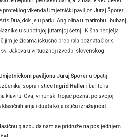
ošlo je nepunih petnaest dana, a iz nas je već devet
 proteklog vikenda Umjetnički paviljon Juraj Šporer
Arts Dua, dok je u parku Angiolina u marimbu i bubanj
aznike u subotnjoj jutarnjoj šetnji. Kišna nedjelja
čijim je žicama iskusno prebirala poznata Doris
u sv. Jakova u virtuoznoj izvedbi slovenskog
u Umjetničkom paviljonu Juraj Šporer
u Opatiji
azbenika, sopranistice
Ingrid Haller
i baritona
a klaviru. Ovaj vrhunski trojac poznat po svojoj
klasičnih arija i dueta koje ističu izražajnost
klasičnu glazbu da nam se pridruže na posljednjem
zbe!