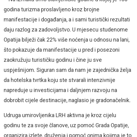
godina turizma proslavljeno kroz brojne
manifestacije i događanja, a i sami turistički rezultati
daju razlog za zadovoljstvo. U mjesecu studenome
Opatija bilježi čak 22% više noćenja u odnosu na lani,
što pokazuje da manifestacije u pred i posezoni
zaokružuju turističku godinu i čine ju sve
uspješnijom. Siguran sam da nam je zajednička želja
da hotelska tvrtka koju ste stvarali intenzivnije
napreduje u investicijama i daljnjem razvoju na
dobrobit cijele destinacije, naglasio je gradonačelnik.
Udruga umirovljenika LRH aktivna je kroz cijelu
godinu te za svoje članove, uz pomoć Grada Opatije,
organizira izlete, druženja i pomoć onima kojima je to