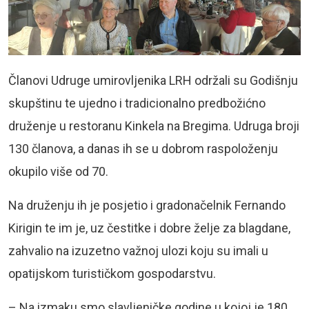
Članovi Udruge umirovljenika LRH održali su Godišnju
skupštinu te ujedno i tradicionalno predbožićno
druženje u restoranu Kinkela na Bregima. Udruga broji
130 članova, a danas ih se u dobrom raspoloženju
okupilo više od 70.
Na druženju ih je posjetio i gradonačelnik Fernando
Kirigin te im je, uz čestitke i dobre želje za blagdane,
zahvalio na izuzetno važnoj ulozi koju su imali u
opatijskom turističkom gospodarstvu.
– Na izmaku smo slavljeničke godine u kojoj je 180