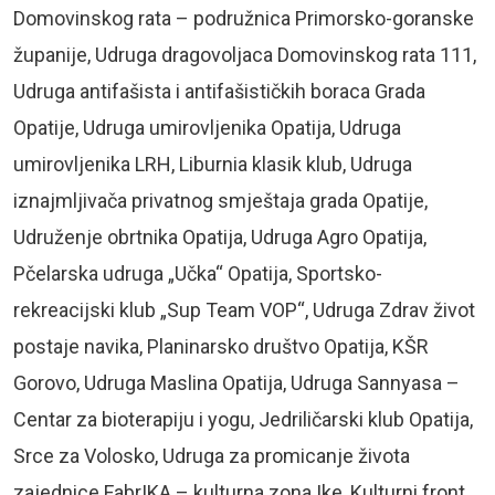
Domovinskog rata – podružnica Primorsko-goranske
županije, Udruga dragovoljaca Domovinskog rata 111,
Udruga antifašista i antifašističkih boraca Grada
Opatije, Udruga umirovljenika Opatija, Udruga
umirovljenika LRH, Liburnia klasik klub, Udruga
iznajmljivača privatnog smještaja grada Opatije,
Udruženje obrtnika Opatija, Udruga Agro Opatija,
Pčelarska udruga „Učka“ Opatija, Sportsko-
rekreacijski klub „Sup Team VOP“, Udruga Zdrav život
postaje navika, Planinarsko društvo Opatija, KŠR
Gorovo, Udruga Maslina Opatija, Udruga Sannyasa –
Centar za bioterapiju i yogu, Jedriličarski klub Opatija,
Srce za Volosko, Udruga za promicanje života
zajednice FabrIKA – kulturna zona Ike, Kulturni front,