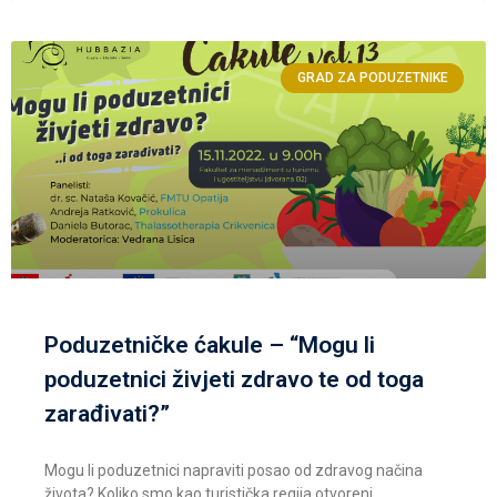
GRAD ZA PODUZETNIKE
Poduzetničke ćakule – “Mogu li
poduzetnici živjeti zdravo te od toga
zarađivati?”
Mogu li poduzetnici napraviti posao od zdravog načina
života? Koliko smo kao turistička regija otvoreni