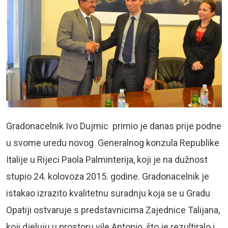
Gradonacelnik Ivo Dujmic primio je danas prije podne
u svome uredu novog Generalnog konzula Republike
Italije u Rijeci Paola Palminterija, koji je na dužnost
stupio 24. kolovoza 2015. godine. Gradonacelnik je
istakao izrazito kvalitetnu suradnju koja se u Gradu
Opatiji ostvaruje s predstavnicima Zajednice Talijana,
koji djeluju u prostoru vile Antonio, što je rezultiralo i