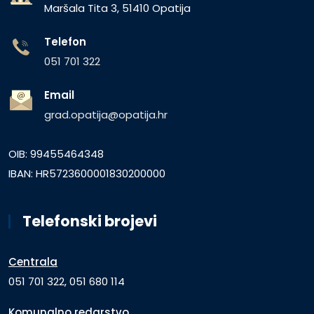
Maršala Tita 3, 51410 Opatija
Telefon
051 701 322
Email
grad.opatija@opatija.hr
OIB: 99455464348
IBAN: HR5723600001830200000
Telefonski brojevi
Centrala
051 701 322, 051 680 114
Komunalno redarstvo