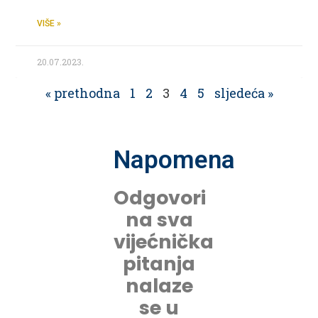
VIŠE »
20.07.2023.
« prethodna
1
2
3
4
5
sljedeća »
Napomena
Odgovori
na sva
vijećnička
pitanja
nalaze
se u