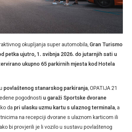
raktivnog okupljanja super automobila,
Gran Turismo
od petka ujutro, 1. svibnja 2026. do jutarnjih sati u
rezervirano ukupno 65 parkirnih mjesta kod Hotela
vu
povlaštenog stanarskog parkiranja
, OPATIJA 21
vedene pogodnosti
u garaži Sportske dvorane
tako da
pri ulasku uzmu kartu s ulaznog terminala
, a
elatnicima na recepciji dvorane s ulaznom karticom ili
o bi provjerili je li vozilo u sustavu povlaštenog