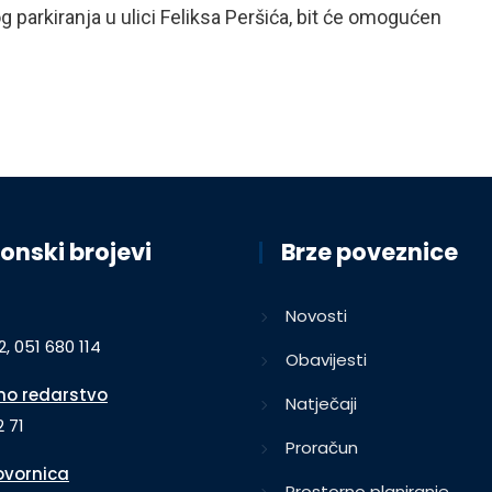
g parkiranja u ulici Feliksa Peršića, bit će omogućen
onski brojevi
Brze poveznice
Novosti
2, 051 680 114
Obavijesti
o redarstvo
Natječaji
 71
Proračun
vornica
Prostorno planiranje