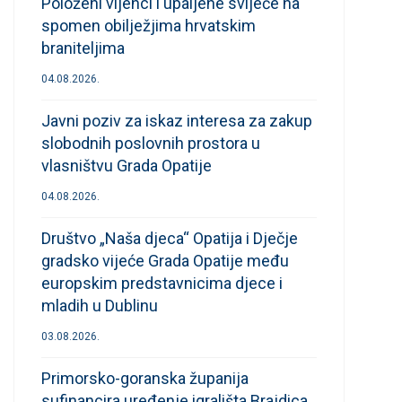
Položeni vijenci i upaljene svijeće na
spomen obilježjima hrvatskim
braniteljima
04.08.2026.
Javni poziv za iskaz interesa za zakup
slobodnih poslovnih prostora u
vlasništvu Grada Opatije
04.08.2026.
Društvo „Naša djeca“ Opatija i Dječje
gradsko vijeće Grada Opatije među
europskim predstavnicima djece i
mladih u Dublinu
03.08.2026.
Primorsko-goranska županija
sufinancira uređenje igrališta Brajdica