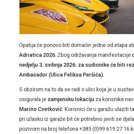
Opatija će ponovo biti domaćin jedne od etapa at
Adriatica 2026
. Zbog održavanja manifestacije
nedjelju 3. svibnja 2026. za sudionike će biti 
Ambasador (Ulica Feliksa Peršića)
.
S obzirom na to da se radi o ulici koja je u susta
osigurala je
zamjensku lokaciju
za korisnike na
Marino Cvetković
. Korisnici će u garažu ulaziti 
pri izlasku iz garaže bit će potrebno javiti se dj
pozivom na broj telefona +385 (0)99 619 27 16 kak