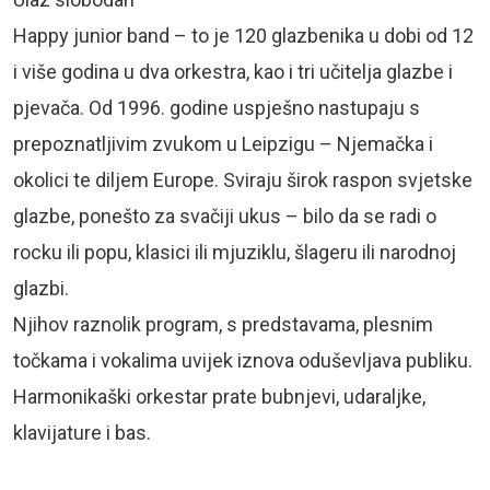
Happy junior band – to je 120 glazbenika u dobi od 12
i više godina u dva orkestra, kao i tri učitelja glazbe i
pjevača. Od 1996. godine uspješno nastupaju s
prepoznatljivim zvukom u Leipzigu – Njemačka i
okolici te diljem Europe. Sviraju širok raspon svjetske
glazbe, ponešto za svačiji ukus – bilo da se radi o
rocku ili popu, klasici ili mjuziklu, šlageru ili narodnoj
glazbi.
Njihov raznolik program, s predstavama, plesnim
točkama i vokalima uvijek iznova oduševljava publiku.
Harmonikaški orkestar prate bubnjevi, udaraljke,
klavijature i bas.