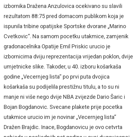
izbornika Dražena Anzulovica ocekivano su slavili
rezultatom 88:75 pred domacom publikom koja je
ispunila tribine opatijske Sportske dvorane „Marino
Cvetkovic“. Na samom pocetku utakmice, zamjenik
gradonacelnika Opatije Emil Priskic urucio je
izbornicima dviju reprezentacija vrijedan poklon, dvije
umjetnicke slike. Takoder, u 40. izboru košarkaša
godine „Vecernjeg lista“ po prvi puta dvojica
košarkaša su podijelila prestižnu titulu, a to su ni
manje ni više nego dvije NBA zvijezde Dario Šaric i
Bojan Bogdanovic. Svecane plakete prije pocetka
utakmice urucio im je novinar „Vecernjeg lista“
Dražen Brajdic. Inace, Bogdanovicu je ovo cetvrta