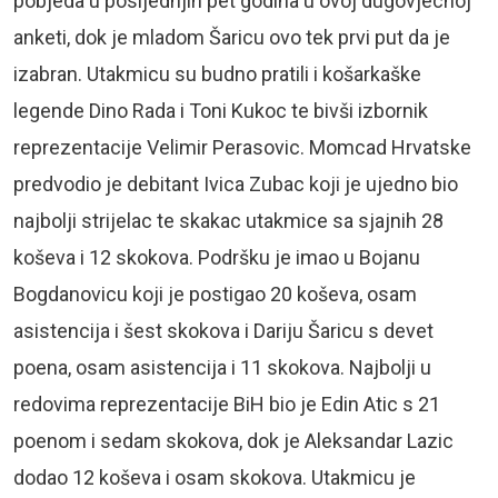
pobjeda u posljednjih pet godina u ovoj dugovjecnoj
anketi, dok je mladom Šaricu ovo tek prvi put da je
izabran. Utakmicu su budno pratili i košarkaške
legende Dino Rada i Toni Kukoc te bivši izbornik
reprezentacije Velimir Perasovic. Momcad Hrvatske
predvodio je debitant Ivica Zubac koji je ujedno bio
najbolji strijelac te skakac utakmice sa sjajnih 28
koševa i 12 skokova. Podršku je imao u Bojanu
Bogdanovicu koji je postigao 20 koševa, osam
asistencija i šest skokova i Dariju Šaricu s devet
poena, osam asistencija i 11 skokova. Najbolji u
redovima reprezentacije BiH bio je Edin Atic s 21
poenom i sedam skokova, dok je Aleksandar Lazic
dodao 12 koševa i osam skokova. Utakmicu je