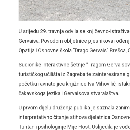
U srijedu 29. travnja odvila se književno-istraži
Gervaisa. Povodom obljetnice pjesnikova rođenja
Opatija i Osnovne škola “Drago Gervais” Brešca, O
Sudionike interaktivne šetnje “Tragom Gervaisovi
turističkog učilišta iz Zagreba te zainteresirane g
početku ravnateljica knjižnice Iva Mihovilić, ista
čakavskoga jezika i Gervaisova stvaralaštva.
U prvom dijelu druženja publika je saznala zanimlj
interpretativno čitanje stihova djelatnica Osnovn
Tuhtan i psihologinje Mije Host. Uslijedila je vo