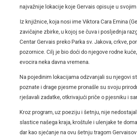
najvažnije lokacije koje Gervais opisuje u svojim
Iz knjižnice, koja nosi ime Viktora Cara Emina (Ger
zavičajne zbirke, u kojoj se čuva i posljednja r
Centar Gervais preko Parka sv. Jakova, crkve, port
pozornice. Cilj je bio doći do njegove rodne kuće, 
evocira neka davna vremena.
Na pojedinim lokacijama odzvanjali su njegovi stih
poznate i drage pjesme pronašle su svoju prirodnu
rješavali zadatke, otkrivajući priče o pjesniku i s
Kroz program, uz poeziju i šetnju, nije nedostajalo
slastice našega kraja, kroštule i ulenjake te doma
dar kao sjećanje na ovu šetnju tragom Gervaisovi