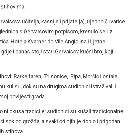
 stihovima.
vaisova učitelja, kasnije i prijatelja), ujedno čuvarice
azglednica s Gervaisovim potpisom, krenulo se uz
ića, Hotela Kvarner do Vile Angiolina i Ljetne
gdje i danas stoji stari Gervaisov kućni broj koji
ovi: Barke faren, Tri nonice, Pipa, Morčić i ostale
 kulisu, dok su na drugima sudionici istraživali i
amoj povijesti grada.
 ni okusa tradicije: sudionici su kušali tradicionalne
ći sok od grožđa, a svaki od njih je dobio i prigodan
h stihova.