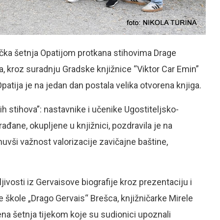
vačka šetnja Opatijom protkana stihovima Drage
, kroz suradnju Gradske knjižnice “Viktor Car Emin”
patija je na jedan dan postala velika otvorena knjiga.
h stihova”: nastavnike i učenike Ugostiteljsko-
rađane, okupljene u knjižnici, pozdravila je na
knuvši važnost valorizacije zavičajne baštine,
ivosti iz Gervaisove biografije kroz prezentaciju i
e škole „Drago Gervais“ Brešca, knjižničarke Mirele
đena šetnja tijekom koje su sudionici upoznali