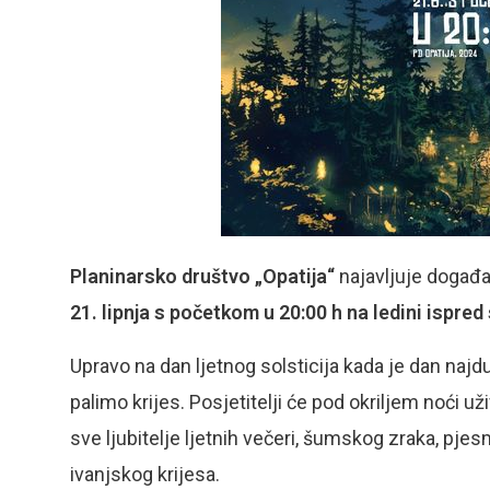
Planinarsko društvo „Opatija“
najavljuje događ
21. lipnja s početkom u 20:00 h na ledini ispre
Upravo na dan ljetnog solsticija kada je dan najdu
palimo krijes. Posjetitelji će pod okriljem noći 
sve ljubitelje ljetnih večeri, šumskog zraka, pjes
ivanjskog krijesa.