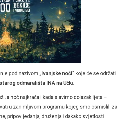
anje pod nazivom
„Ivanjske noći“
koje će se održati
d starog odmarališta INA na Učki.
ži, a noć najkraća i kada slavimo dolazak ljeta –
uživati u zanimljivom programu kojeg smo osmislili za
me, pripovijedanja, druženja i dakako svjetlosti