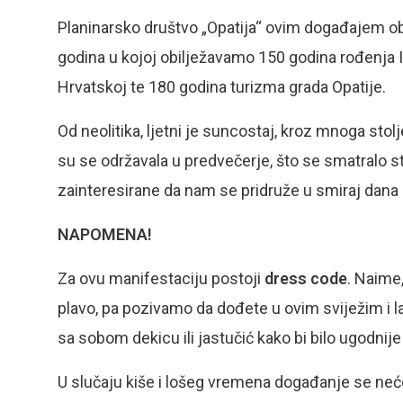
Planinarsko društvo „Opatija“ ovim događajem obi
godina u kojoj obilježavamo 150 godina rođenja I
Hrvatskoj te 180 godina turizma grada Opatije.
Od neolitika, ljetni je suncostaj, kroz mnoga stol
su se održavala u predvečerje, što se smatralo
zainteresirane da nam se pridruže u smiraj dana 
NAPOMENA!
Za ovu manifestaciju postoji
dress code
. Naime,
plavo, pa pozivamo da dođete u ovim sviježim i
sa sobom dekicu ili jastučić kako bi bilo ugodnije s
U slučaju kiše i lošeg vremena događanje se neće