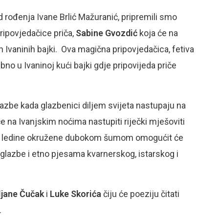
 rođenja Ivane Brlić Mažuranić, pripremili smo
ripovjedačice priča,
Sabine Gvozdić
koja će na
 Ivaninih bajki. Ova magična pripovjedačica, fetiva
bno u Ivaninoj kući bajki gdje pripovijeda priče
 glazbe kada glazbenici diljem svijeta nastupaju na
e na Ivanjskim noćima nastupiti riječki mješoviti
ika ledine okružene dubokom šumom omogućit će
glazbe i etno pjesama kvarnerskog, istarskog i
ljane Čučak
i
Luke Skorića
čiju će poeziju čitati
.