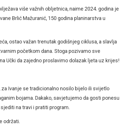
lježava više važnih obljetnica, naime 2024. godina je
vane Brlić Mažuranić, 150 godina planinarstva u
jeća, ostao važan trenutak godišnjeg ciklusa, a slavlja
 stvarnim početkom dana. Stoga pozivamo sve
na Učki da zajedno proslavimo dolazak ljeta uz krijes!
 za Ivanje se tradicionalno nosilo bijelo ili svijetlo
 laganim bojama. Dakako, savjetujemo da gosti ponesu
jediti na travi i pratiti program.
 održati.