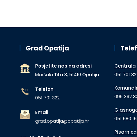
Grad Opatija
Telef
Posjetite nas na adresi
Centrala
Maršala Tita 3, 51410 Opatija
051 701 32
Komunaln
Telefon
099 392 32
051 701 322
Glasnogo
Email
051 680 1
grad.opatija@opatija.hr
Pisarnica