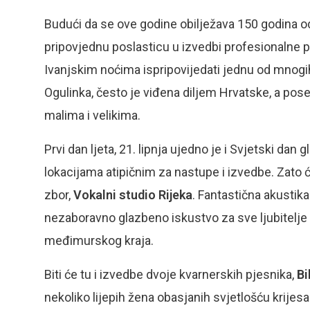
Budući da se ove godine obilježava 150 godina od
pripovjednu poslasticu u izvedbi profesionalne p
Ivanjskim noćima ispripovijedati jednu od mnogih
Ogulinka, često je viđena diljem Hrvatske, a pose
malima i velikima.
Prvi dan ljeta, 21. lipnja ujedno je i Svjetski dan
lokacijama atipičnim za nastupe i izvedbe. Zato ć
zbor,
Vokalni studio Rijeka
. Fantastična akust
nezaboravno glazbeno iskustvo za sve ljubitelje 
međimurskog kraja.
Biti će tu i izvedbe dvoje kvarnerskih pjesnika,
Bi
nekoliko lijepih žena obasjanih svjetlošću krijesa