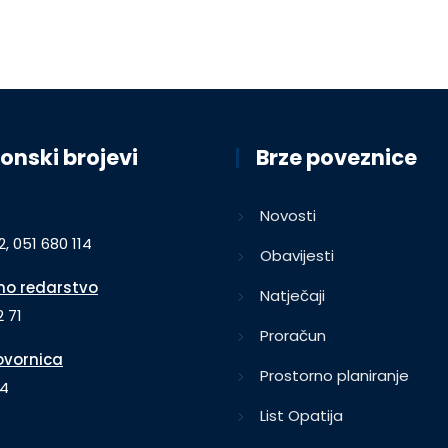
onski brojevi
Brze poveznice
Novosti
2, 051 680 114
Obavijesti
o redarstvo
Natječaji
 71
Proračun
vornica
Prostorno planiranje
64
List Opatija