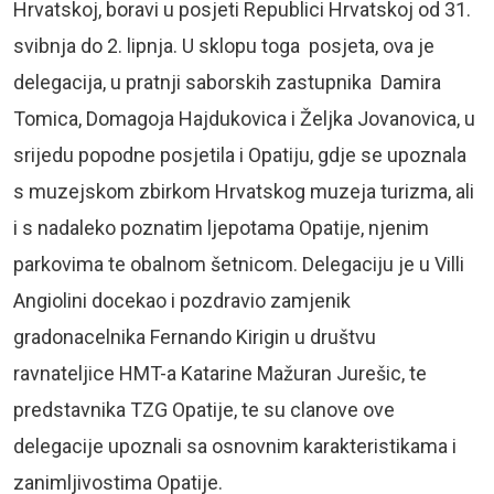
Hrvatskoj, boravi u posjeti Republici Hrvatskoj od 31.
svibnja do 2. lipnja. U sklopu toga posjeta, ova je
delegacija, u pratnji saborskih zastupnika Damira
Tomica, Domagoja Hajdukovica i Željka Jovanovica, u
srijedu popodne posjetila i Opatiju, gdje se upoznala
s muzejskom zbirkom Hrvatskog muzeja turizma, ali
i s nadaleko poznatim ljepotama Opatije, njenim
parkovima te obalnom šetnicom. Delegaciju je u Villi
Angiolini docekao i pozdravio zamjenik
gradonacelnika Fernando Kirigin u društvu
ravnateljice HMT-a Katarine Mažuran Jurešic, te
predstavnika TZG Opatije, te su clanove ove
delegacije upoznali sa osnovnim karakteristikama i
zanimljivostima Opatije.