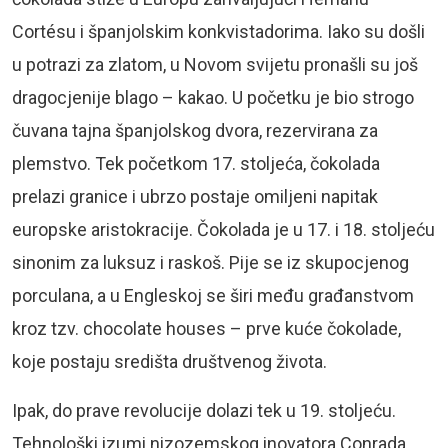
Cortésu i španjolskim konkvistadorima. Iako su došli
u potrazi za zlatom, u Novom svijetu pronašli su još
dragocjenije blago – kakao. U početku je bio strogo
čuvana tajna španjolskog dvora, rezervirana za
plemstvo. Tek početkom 17. stoljeća, čokolada
prelazi granice i ubrzo postaje omiljeni napitak
europske aristokracije. Čokolada je u 17. i 18. stoljeću
sinonim za luksuz i raskoš. Pije se iz skupocjenog
porculana, a u Engleskoj se širi među građanstvom
kroz tzv. chocolate houses – prve kuće čokolade,
koje postaju središta društvenog života.
Ipak, do prave revolucije dolazi tek u 19. stoljeću.
Tehnološki izumi nizozemskog inovatora Conrada