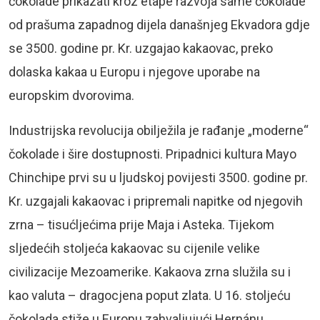
čokolade prikazati kroz etape razvoja same čokolade
od prašuma zapadnog dijela današnjeg Ekvadora gdje
se 3500. godine pr. Kr. uzgajao kakaovac, preko
dolaska kakaa u Europu i njegove uporabe na
europskim dvorovima.
Industrijska revolucija obilježila je rađanje „moderne“
čokolade i šire dostupnosti. Pripadnici kultura Mayo
Chinchipe prvi su u ljudskoj povijesti 3500. godine pr.
Kr. uzgajali kakaovac i pripremali napitke od njegovih
zrna – tisućljećima prije Maja i Asteka. Tijekom
sljedećih stoljeća kakaovac su cijenile velike
civilizacije Mezoamerike. Kakaova zrna služila su i
kao valuta – dragocjena poput zlata. U 16. stoljeću
čokolada stiže u Europu zahvaljujući Hernánu