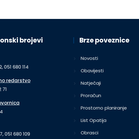
onski brojevi
Brze poveznice
Novosti
2, 051 680 114
Obavijesti
o redarstvo
Natječaji
 71
Proračun
vornica
Prostorno planiranje
64
List Opatija
Obrasci
7, 051 680 109