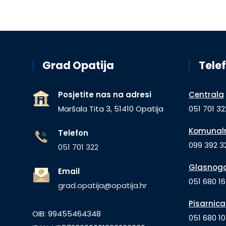
Grad Opatija
Telef
Posjetite nas na adresi
Centrala
Maršala Tita 3, 51410 Opatija
051 701 32
Komunaln
Telefon
099 392 32
051 701 322
Glasnogo
Email
051 680 1
grad.opatija@opatija.hr
Pisarnica
OIB: 99455464348
051 680 10