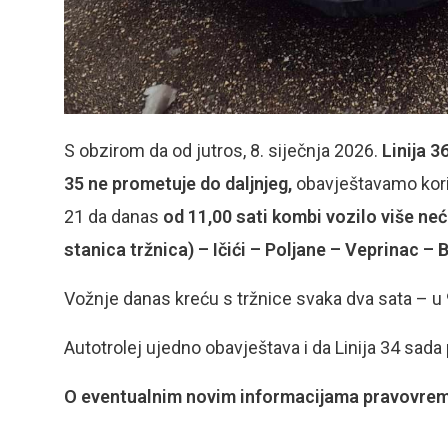
S obzirom da od jutros, 8. siječnja 2026.
Linija 3
35 ne prometuje do daljnjeg,
obavještavamo kori
21 da danas
od 11,00
sati kombi vozilo više ne
stanica tržnica) – Ičići – Poljane – Veprinac – 
Vožnje danas kreću s tržnice svaka dva sata – u 9:
Autotrolej ujedno obavještava i da Linija 34 sad
O eventualnim novim informacijama pravovreme