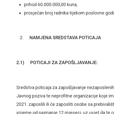
prihod 60.000.000,00 kuna,
prosječan broj radnika tijekom poslovne godi
NAMJENA SREDSTAVA POTICAJA
2.1) POTICAJI ZA ZAPOŠLJAVANJE:
Sredstva poticaja za zapošljavanje nezaposlenih
Javnog poziva te neprofitne organizacije koje ima
2021. zaposlili ili će zaposliti osobe sa prebiva
vrijeme od najmanje 12 mjeseci, uz uvjet da te 