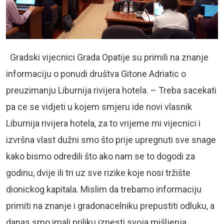
Gradski vijecnici Grada Opatije su primili na znanje
informaciju o ponudi društva Gitone Adriatic o
preuzimanju Liburnija rivijera hotela. – Treba sacekati
pa ce se vidjeti u kojem smjeru ide novi vlasnik
Liburnija rivijera hotela, za to vrijeme mi vijecnici i
izvršna vlast dužni smo što prije upregnuti sve snage
kako bismo odredili što ako nam se to dogodi za
godinu, dvije ili tri uz sve rizike koje nosi tržište
dionickog kapitala. Mislim da trebamo informaciju
primiti na znanje i gradonacelniku prepustiti odluku, a
danas smo imali priliku iznesti svoja mišljenja,