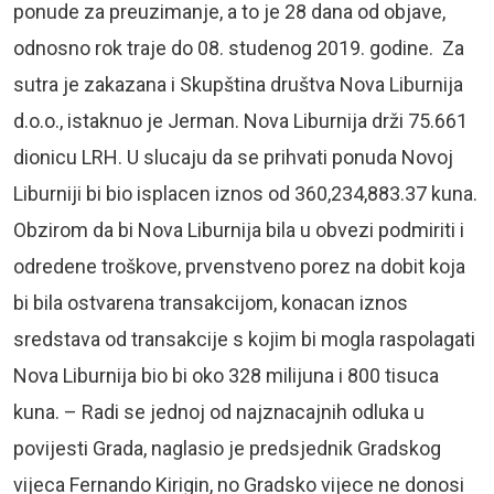
ponude za preuzimanje, a to je 28 dana od objave,
odnosno rok traje do 08. studenog 2019. godine. Za
sutra je zakazana i Skupština društva Nova Liburnija
d.o.o., istaknuo je Jerman. Nova Liburnija drži 75.661
dionicu LRH. U slucaju da se prihvati ponuda Novoj
Liburniji bi bio isplacen iznos od 360,234,883.37 kuna.
Obzirom da bi Nova Liburnija bila u obvezi podmiriti i
odredene troškove, prvenstveno porez na dobit koja
bi bila ostvarena transakcijom, konacan iznos
sredstava od transakcije s kojim bi mogla raspolagati
Nova Liburnija bio bi oko 328 milijuna i 800 tisuca
kuna. – Radi se jednoj od najznacajnih odluka u
povijesti Grada, naglasio je predsjednik Gradskog
vijeca Fernando Kirigin, no Gradsko vijece ne donosi