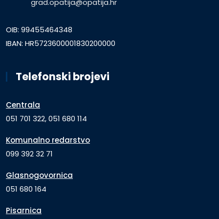
grad.opatija@opatija.hr
OIB: 99455464348
IBAN: HR5723600001830200000
Telefonski brojevi
Centrala
051 701 322, 051 680 114
Komunalno redarstvo
099 392 32 71
Glasnogovornica
051 680 164
Pisarnica