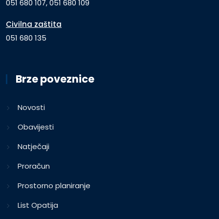
051 680 107, 051 680 109
Civilna zaštita
051 680 135
Brze poveznice
Novosti
Obavijesti
Natječaji
Proračun
Prostorno planiranje
List Opatija