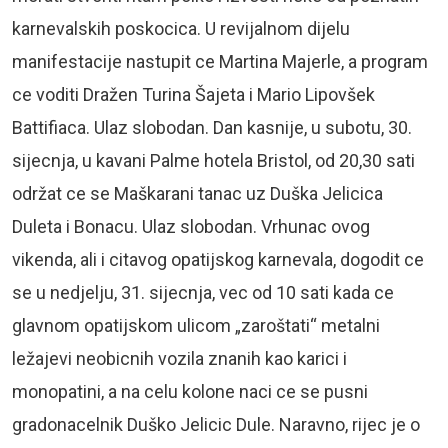
karnevalskih poskocica. U revijalnom dijelu
manifestacije nastupit ce Martina Majerle, a program
ce voditi Dražen Turina Šajeta i Mario Lipovšek
Battifiaca. Ulaz slobodan. Dan kasnije, u subotu, 30.
sijecnja, u kavani Palme hotela Bristol, od 20,30 sati
održat ce se Maškarani tanac uz Duška Jelicica
Duleta i Bonacu. Ulaz slobodan. Vrhunac ovog
vikenda, ali i citavog opatijskog karnevala, dogodit ce
se u nedjelju, 31. sijecnja, vec od 10 sati kada ce
glavnom opatijskom ulicom „zaroštati“ metalni
ležajevi neobicnih vozila znanih kao karici i
monopatini, a na celu kolone naci ce se pusni
gradonacelnik Duško Jelicic Dule. Naravno, rijec je o