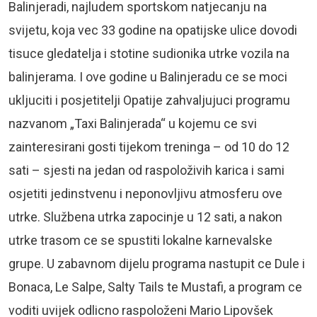
Balinjeradi, najludem sportskom natjecanju na
svijetu, koja vec 33 godine na opatijske ulice dovodi
tisuce gledatelja i stotine sudionika utrke vozila na
balinjerama. I ove godine u Balinjeradu ce se moci
ukljuciti i posjetitelji Opatije zahvaljujuci programu
nazvanom „Taxi Balinjerada“ u kojemu ce svi
zainteresirani gosti tijekom treninga – od 10 do 12
sati – sjesti na jedan od raspoloživih karica i sami
osjetiti jedinstvenu i neponovljivu atmosferu ove
utrke. Službena utrka zapocinje u 12 sati, a nakon
utrke trasom ce se spustiti lokalne karnevalske
grupe. U zabavnom dijelu programa nastupit ce Dule i
Bonaca, Le Salpe, Salty Tails te Mustafi, a program ce
voditi uvijek odlicno raspoloženi Mario Lipovšek