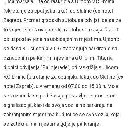
Ulica maršala Tita od raskrižja s Ulicom V.C.Emina
(skretanje za opatijsku luku) do Slatine (ex hotel
Zagreb). Promet gradskih autobusa odvijati ce se za
to vrijeme po Novoj cesti, a autobusna stajališta bit
ce uspostavljena na uobicajenim mjestima. Ujedno
se dana 31. sijecnja 2016. zabranjuje parkiranje na
oznacenim parkirnim mjestima u Ulici m. Tita, na
dionici odvijanja ”Balinjerade”, od raskrižja s Ulicom
V.C.Emina (skretanje za opatijsku luku), do Slatine (ex
hotel Zagreb), u vremenu od 07.00 do 15.00 h. Mole
se vozaci da se pridržavaju postavljene prometne
signalizacije, kao i da svoja vozila ne parkiraju na
zabranjenim mjestima buduci ce se sva vozila, koja
se zateknu na mjestima gdje je parkiranje