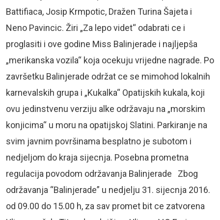
Battifiaca, Josip Krmpotic, Dražen Turina Šajeta i
Neno Pavincic. Žiri „Za lepo videt“ odabrati ce i
proglasiti i ove godine Miss Balinjerade i najljepša
„merikanska vozila“ koja ocekuju vrijedne nagrade. Po
završetku Balinjerade održat ce se mimohod lokalnih
karnevalskih grupa i „Kukalka“ Opatijskih kukala, koji
ovu jedinstvenu verziju alke održavaju na „morskim
konjicima“ u moru na opatijskoj Slatini. Parkiranje na
svim javnim površinama besplatno je subotom i
nedjeljom do kraja sijecnja. Posebna prometna
regulacija povodom održavanja Balinjerade Zbog
održavanja “Balinjerade” u nedjelju 31. sijecnja 2016.
od 09.00 do 15.00 h, za sav promet bit ce zatvorena