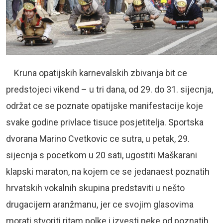
Kruna opatijskih karnevalskih zbivanja bit ce
predstojeci vikend – u tri dana, od 29. do 31. sijecnja,
održat ce se poznate opatijske manifestacije koje
svake godine privlace tisuce posjetitelja. Sportska
dvorana Marino Cvetkovic ce sutra, u petak, 29.
sijecnja s pocetkom u 20 sati, ugostiti Maškarani
klapski maraton, na kojem ce se jedanaest poznatih
hrvatskih vokalnih skupina predstaviti u nešto
drugacijem aranžmanu, jer ce svojim glasovima
morati stvoriti ritam polke i izvesti neke od poznatih