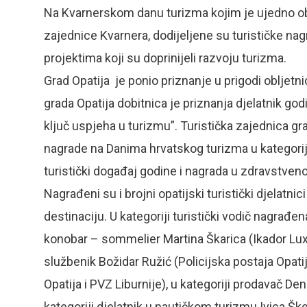
Na Kvarnerskom danu turizma kojim je ujedno obi
zajednice Kvarnera, dodijeljene su turističke nag
projektima koji su doprinijeli razvoju turizma.
Grad Opatija je ponio priznanje u prigodi obljetni
grada Opatija dobitnica je priznanja djelatnik god
ključ uspjeha u turizmu”. Turistička zajednica gra
nagrade na Danima hrvatskog turizma u kategorij
turistički događaj godine i nagrada u zdravstven
Nagrađeni su i brojni opatijski turistički djelatni
destinaciju. U kategoriji turistički vodič nagrađen
konobar – sommelier Martina Škarica (Ikador Luxur
službenik Božidar Ružić (Policijska postaja Opati
Opatija i PVZ Liburnije), u kategoriji prodavač De
kategoriji djelatnik u nautičkom turizmu Ivica Škec