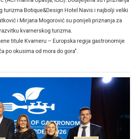
g turizma Botique&Design Hotel Navis i najbolji veliki
tković i Mirjana Mogorović su ponijeli priznanja za
razvitku kvarnerskog turizma.
užene titule Kvarneru – Europska regija gastronomije
ča po okusima od mora do gora”.