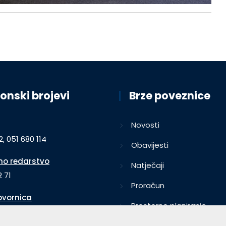
onski brojevi
Brze poveznice
Novosti
2, 051 680 114
Obavijesti
o redarstvo
Natječaji
 71
Proračun
vornica
Prostorno planiranje
64
List Opatija