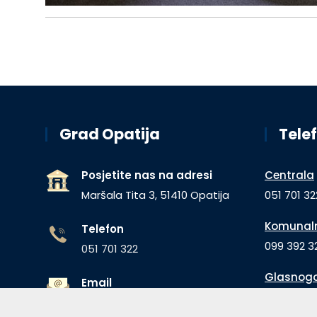
Grad Opatija
Telef
Posjetite nas na adresi
Centrala
Maršala Tita 3, 51410 Opatija
051 701 32
Komunaln
Telefon
099 392 32
051 701 322
Glasnogo
Email
051 680 1
grad.opatija@opatija.hr