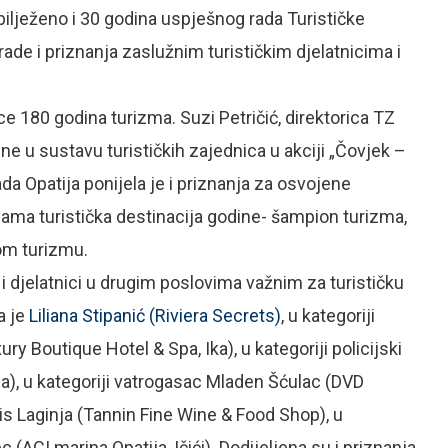
lježeno i 30 godina uspješnog rada Turističke
rade i priznanja zaslužnim turističkim djelatnicima i
ce 180 godina turizma. Suzi Petričić, direktorica TZ
ine u sustavu turističkih zajednica u akciji „Čovjek –
da Opatija ponijela je i priznanja za osvojene
ama turistička destinacija godine- šampion turizma,
om turizmu.
ci i djelatnici u drugim poslovima važnim za turističku
a je
Liliana Stipanić
(Riviera Secrets)
, u kategoriji
y Boutique Hotel & Spa, Ika), u kategoriji policijski
ja), u kategoriji vatrogasac Mladen Šćulac (DVD
nis Laginja (Tannin Fine Wine & Food Shop), u
 (ACI marina Opatija, Ičići). Dodijeljena su i priznanja