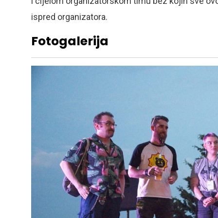
i cijelom organizatorskom timu bez kojih sve ovo 
ispred organizatora.
Fotogalerija