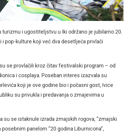
rizmu i ugostiteljstvu u Iki održano je jubilarno 20.
 i pop-kulture koji već dva desetljeća privlači
su se provlačili kroz čitav festivalski program – od
dionica i cosplaya. Poseban interes izazvala su
evića koji je ove godine bio i počasni gost, Ivice
 publiku su privukla i predavanja o zmajevima u
ma su se istaknule izrada zmajskih rogova, “zmajski
žen posebnim panelom “20 godina Liburnicona”,