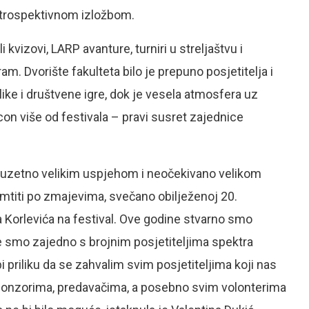
etrospektivnom izložbom.
 kvizovi, LARP avanture, turniri u streljaštvu i
m. Dvorište fakulteta bilo je prepuno posjetitelja i
 slike i društvene igre, dok je vesela atmosfera uz
con više od festivala – pravi susret zajednice
 izuzetno velikim uspjehom i neočekivano velikom
titi po zmajevima, svečano obilježenoj 20.
a Korlevića na festival. Ove godine stvarno smo
te smo zajedno s brojnim posjetiteljima spektra
 bi priliku da se zahvalim svim posjetiteljima koji nas
sponzorima, predavačima, a posebno svim volonterima