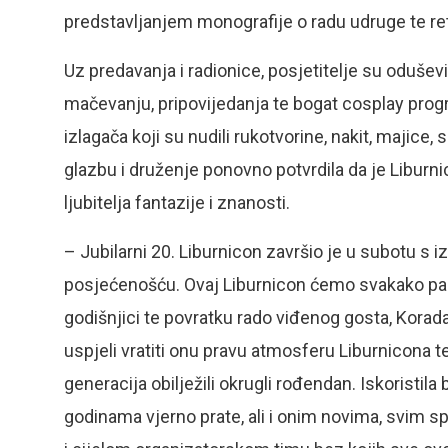
predstavljanjem monografije o radu udruge te r
Uz predavanja i radionice, posjetitelje su oduševili
mačevanju, pripovijedanja te bogat cosplay progra
izlagača koji su nudili rukotvorine, nakit, majice,
glazbu i druženje ponovno potvrdila da je Liburni
ljubitelja fantazije i znanosti.
– Jubilarni 20. Liburnicon završio je u subotu s
posjećenošću. Ovaj Liburnicon ćemo svakako pam
godišnjici te povratku rado viđenog gosta, Korad
uspjeli vratiti onu pravu atmosferu Liburnicona 
generacija obilježili okrugli rođendan. Iskoristila
godinama vjerno prate, ali i onim novima, svim 