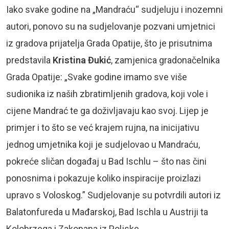
Iako svake godine na „Mandraću“ sudjeluju i inozemni
autori, ponovo su na sudjelovanje pozvani umjetnici
iz gradova prijatelja Grada Opatije, što je prisutnima
predstavila
Kristina Đukić
, zamjenica gradonačelnika
Grada Opatije: „Svake godine imamo sve više
sudionika iz naših zbratimljenih gradova, koji vole i
cijene Mandrać te ga doživljavaju kao svoj. Lijep je
primjer i to što se već krajem rujna, na inicijativu
jednog umjetnika koji je sudjelovao u Mandraću,
pokreće sličan događaj u Bad Ischlu – što nas čini
ponosnima i pokazuje koliko inspiracije proizlazi
upravo s Voloskog.” Sudjelovanje su potvrdili autori iz
Balatonfureda u Mađarskoj, Bad Ischla u Austriji ta
Kolobrzega i Zakopana iz Poljske.