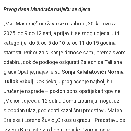
Prvog dana Mandraća natječu se djeca
„Mali Mandrać“ održava se u subotu, 30. kolovoza
2025. od 9 do 12 sati, a prijaviti se mogu djeca u tri
kategorije: do 5, od 5 do 10 te od 11 do 15 godina
starosti. Pribor za slikanje donose sami, prema svom
odabiru, dok će podloge osigurati Zajednica Talijana
grada Opatije, najavile su
Sonja Kalafatović
i
Norma
Tuliak Srbulj
. Dok čekaju proglašenje najboljih i
uručenje nagrade – poklon bona opatijske trgovine
„Melior“, djeca u 12 sati u Domu Liburnija mogu, uz
slobodan ulaz, pogledati kazališnu predstavu Matea
Brajeka i Lorene Žuvić „Cirkus u gradu“. Predstavu će
izvesti Kazalište za djecu i mlade Pygmalion iz