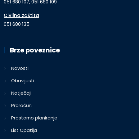
051 680 107, 051 680 109
Civilna zaštita
051 680 135
Brze poveznice
Novosti
Obavijesti
Natječaji
Proračun
Prostorno planiranje
List Opatija