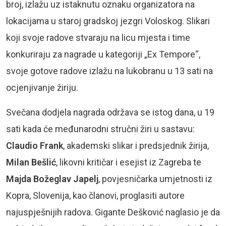
broj, izlažu uz istaknutu oznaku organizatora na
lokacijama u staroj gradskoj jezgri Voloskog. Slikari
koji svoje radove stvaraju na licu mjesta i time
konkuriraju za nagrade u kategoriji „Ex Tempore“,
svoje gotove radove izlažu na lukobranu u 13 sati na
ocjenjivanje žiriju.
Svečana dodjela nagrada održava se istog dana, u 19
sati kada će međunarodni stručni žiri u sastavu:
Claudio Frank
, akademski slikar i predsjednik žirija,
Milan Bešlić
, likovni kritičar i esejist iz Zagreba te
Majda Božeglav Japelj
, povjesničarka umjetnosti iz
Kopra, Slovenija, kao članovi, proglasiti autore
najuspješnijih radova. Gigante Dešković naglasio je da